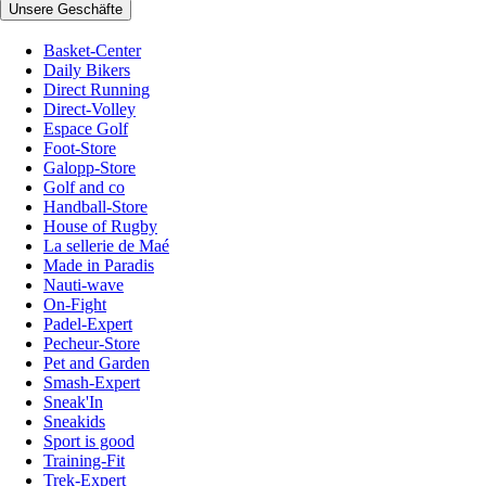
Unsere Geschäfte
Basket-Center
Daily Bikers
Direct Running
Direct-Volley
Espace Golf
Foot-Store
Galopp-Store
Golf and co
Handball-Store
House of Rugby
La sellerie de Maé
Made in Paradis
Nauti-wave
On-Fight
Padel-Expert
Pecheur-Store
Pet and Garden
Smash-Expert
Sneak'In
Sneakids
Sport is good
Training-Fit
Trek-Expert