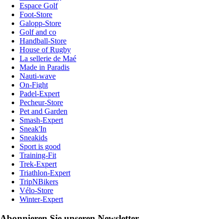
Espace Golf
Foot-Store
Galopp-Store
Golf and co
Handball-Store
House of Rugby
La sellerie de Maé
Made in Paradis
Nauti-wave
On-Fight
Padel-Expert
Pecheur-Store
Pet and Garden
Smash-Expert
Sneak'In
Sneakids
Sport is good
Training-Fit
Trek-Expert
Triathlon-Expert
TripNBikers
Vélo-Store
Winter-Expert
Abonnieren Sie unseren Newsletter