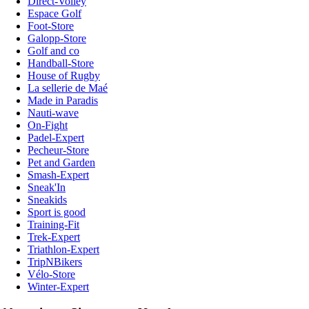
Direct-Volley
Espace Golf
Foot-Store
Galopp-Store
Golf and co
Handball-Store
House of Rugby
La sellerie de Maé
Made in Paradis
Nauti-wave
On-Fight
Padel-Expert
Pecheur-Store
Pet and Garden
Smash-Expert
Sneak'In
Sneakids
Sport is good
Training-Fit
Trek-Expert
Triathlon-Expert
TripNBikers
Vélo-Store
Winter-Expert