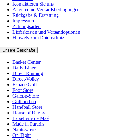
Kontaktieren Sie uns
Allgemeine Verkaufsbedingungen
Rückgabe & Erstattung
Impressum
Zahlungsarten
Lieferkosten und Versandoptionen
Hinweis zum Datenschutz
Unsere Geschäfte
Basket-Center
Daily Bikers
Direct Running
Direct-Volley
Espace Golf
Foot-Store
Galopp-Store
Golf and co
Handball-Store
House of Rugby
La sellerie de Maé
Made in Paradis
Nauti-wave
On-Fight