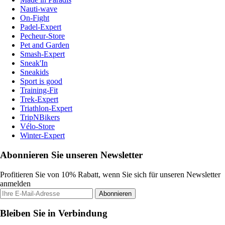
Nauti-wave
On-Fight
Padel-Expert
Pecheur-Store
Pet and Garden
Smash-Expert
Sneak'In
Sneakids
Sport is good
Training-Fit
Trek-Expert
Triathlon-Expert
TripNBikers
Vélo-Store
Winter-Expert
Abonnieren Sie unseren Newsletter
Profitieren Sie von 10% Rabatt, wenn Sie sich für unseren Newsletter
anmelden
Abonnieren
Bleiben Sie in Verbindung