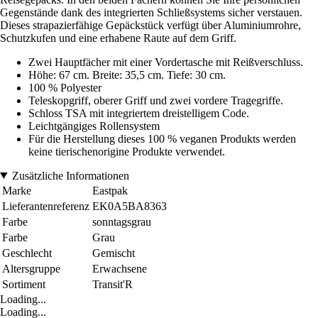
Gegenstände dank des integrierten Schließsystems sicher verstauen.
Dieses strapazierfähige Gepäckstück verfügt über Aluminiumrohre,
Schutzkufen und eine erhabene Raute auf dem Griff.
Zwei Hauptfächer mit einer Vordertasche mit Reißverschluss.
Höhe: 67 cm. Breite: 35,5 cm. Tiefe: 30 cm.
100 % Polyester
Teleskopgriff, oberer Griff und zwei vordere Tragegriffe.
Schloss TSA mit integriertem dreistelligem Code.
Leichtgängiges Rollensystem
Für die Herstellung dieses 100 % veganen Produkts werden
keine tierischenorigine Produkte verwendet.
Zusätzliche Informationen
Marke
Eastpak
Lieferantenreferenz
EK0A5BA8363
Farbe
sonntagsgrau
Farbe
Grau
Geschlecht
Gemischt
Altersgruppe
Erwachsene
Sortiment
Transit'R
Loading...
Loading...