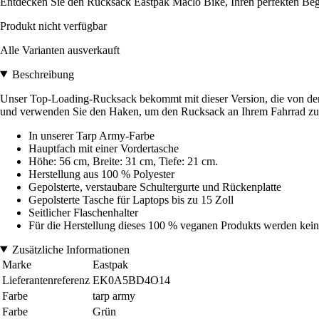
Entdecken Sie den Rucksack Eastpak Maclo Bike, Ihren perfekten Begl
Produkt nicht verfügbar
Alle Varianten ausverkauft
Beschreibung
Unser Top-Loading-Rucksack bekommt mit dieser Version, die von der fr
und verwenden Sie den Haken, um den Rucksack an Ihrem Fahrrad zu 
In unserer Tarp Army-Farbe
Hauptfach mit einer Vordertasche
Höhe: 56 cm, Breite: 31 cm, Tiefe: 21 cm.
Herstellung aus 100 % Polyester
Gepolsterte, verstaubare Schultergurte und Rückenplatte
Gepolsterte Tasche für Laptops bis zu 15 Zoll
Seitlicher Flaschenhalter
Für die Herstellung dieses 100 % veganen Produkts werden kein
Zusätzliche Informationen
Marke
Eastpak
Lieferantenreferenz
EK0A5BD4O14
Farbe
tarp army
Farbe
Grün