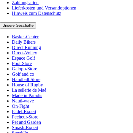
Zahlungsarten
Lieferkosten und Versandoptionen
Hinweis zum Datenschutz
Unsere Geschäfte
Basket-Center
Daily Bikers
Direct Running
Direct-Volley
Espace Golf
Foot-Store
Galopp-Store
Golf and co
Handball-Store
House of Rugby
La sellerie de Maé
Made in Paradis
Nauti-wave
On-Fight
Padel-Expert
Pecheur-Store
Pet and Garden
Smash-Expert
Sneak'In