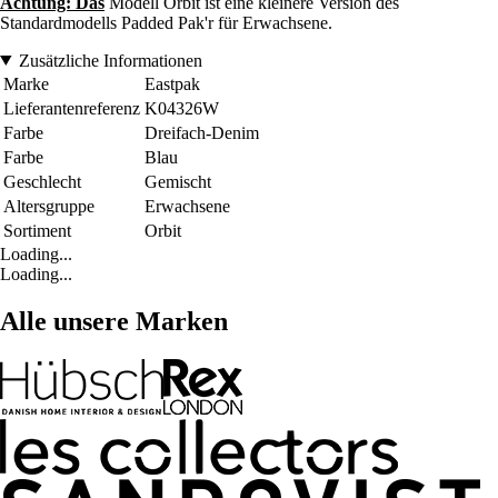
Achtung: Das
Modell Orbit ist eine kleinere Version des
Standardmodells Padded Pak'r für Erwachsene.
Zusätzliche Informationen
Marke
Eastpak
Lieferantenreferenz
K04326W
Farbe
Dreifach-Denim
Farbe
Blau
Geschlecht
Gemischt
Altersgruppe
Erwachsene
Sortiment
Orbit
Loading...
Loading...
Alle unsere Marken