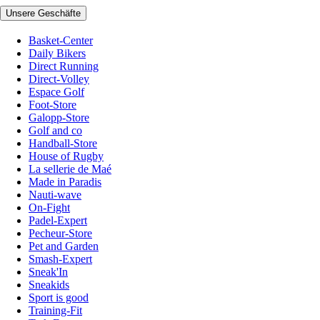
Unsere Geschäfte
Basket-Center
Daily Bikers
Direct Running
Direct-Volley
Espace Golf
Foot-Store
Galopp-Store
Golf and co
Handball-Store
House of Rugby
La sellerie de Maé
Made in Paradis
Nauti-wave
On-Fight
Padel-Expert
Pecheur-Store
Pet and Garden
Smash-Expert
Sneak'In
Sneakids
Sport is good
Training-Fit