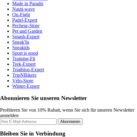
Made in Paradis
Nauti-wave
On-Fight
Padel-Expert
Pecheur-Store
Pet and Garden
Smash-Expert
Sneak'In
Sneakids
Sport is good
Training-Fit
Trek-Expert
Triathlon-Expert
TripNBikers
Vélo-Store
Winter-Expert
Abonnieren Sie unseren Newsletter
Profitieren Sie von 10% Rabatt, wenn Sie sich für unseren Newsletter
anmelden
Abonnieren
Bleiben Sie in Verbindung