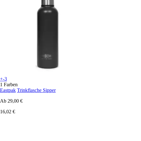
+-3
1 Farben
Eastpak
Trinkflasche Sipper
Ab
29,00 €
16,02 €