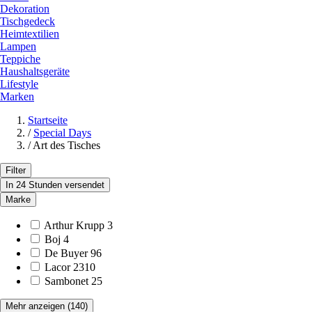
Dekoration
Tischgedeck
Heimtextilien
Lampen
Teppiche
Haushaltsgeräte
Lifestyle
Marken
Startseite
/
Special Days
/
Art des Tisches
Filter
In 24 Stunden versendet
Marke
Arthur Krupp
3
Boj
4
De Buyer
96
Lacor
2310
Sambonet
25
Mehr anzeigen
(140)