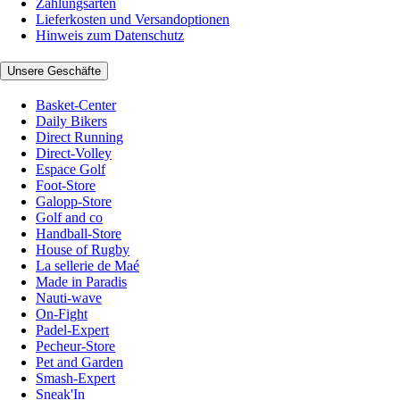
Zahlungsarten
Lieferkosten und Versandoptionen
Hinweis zum Datenschutz
Unsere Geschäfte
Basket-Center
Daily Bikers
Direct Running
Direct-Volley
Espace Golf
Foot-Store
Galopp-Store
Golf and co
Handball-Store
House of Rugby
La sellerie de Maé
Made in Paradis
Nauti-wave
On-Fight
Padel-Expert
Pecheur-Store
Pet and Garden
Smash-Expert
Sneak'In