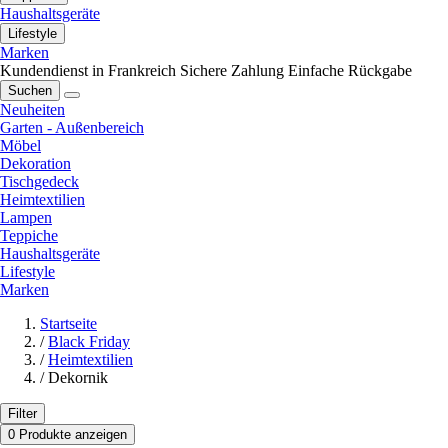
Haushaltsgeräte
Lifestyle
Marken
Kundendienst in Frankreich
Sichere Zahlung
Einfache Rückgabe
Suchen
Neuheiten
Garten - Außenbereich
Möbel
Dekoration
Tischgedeck
Heimtextilien
Lampen
Teppiche
Haushaltsgeräte
Lifestyle
Marken
Startseite
/
Black Friday
/
Heimtextilien
/
Dekornik
Filter
0 Produkte anzeigen