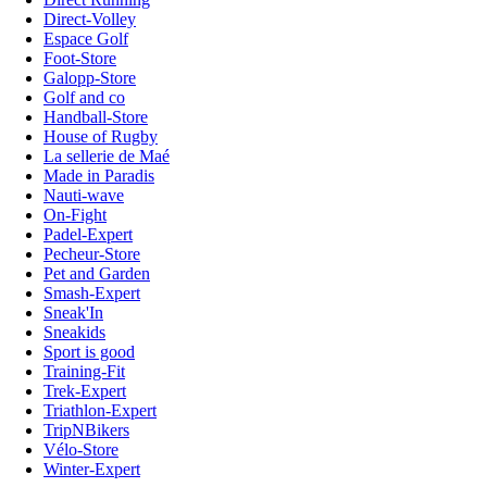
Direct-Volley
Espace Golf
Foot-Store
Galopp-Store
Golf and co
Handball-Store
House of Rugby
La sellerie de Maé
Made in Paradis
Nauti-wave
On-Fight
Padel-Expert
Pecheur-Store
Pet and Garden
Smash-Expert
Sneak'In
Sneakids
Sport is good
Training-Fit
Trek-Expert
Triathlon-Expert
TripNBikers
Vélo-Store
Winter-Expert