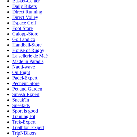
Basket-Center
Daily Bikers
Direct Running
Direct-Volley
Espace Golf
Foot-Store
Galopp-Store
Golf and co
Handball-Store
House of Rugby
La sellerie de Maé
Made in Paradis
Nauti-wave
On-Fight
Padel-Expert
Pecheur-Store
Pet and Garden
Smash-Expert
Sneak'In
Sneakids
Sport is good
Training-Fit
Trek-Expert
Triathlon-Expert
TripNBikers