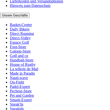
Lieferkosten und Versandoptionen
Hinweis zum Datenschutz
Unsere Geschäfte
Basket-Center
Daily Bikers
Direct Running
Direct-Volley
Espace Golf
Foot-Store
Galopp-Store
Golf and co
Handball-Store
House of Rugby
La sellerie de Maé
Made in Paradis
Nauti-wave
On-Fight
Padel-Expert
Pecheur-Store
Pet and Garden
Smash-Expert
Sneak'In
Sneakids