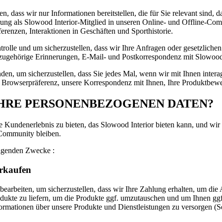
n, dass wir nur Informationen bereitstellen, die für Sie relevant sind
ahrung als Slowood Interior-Mitglied in unseren Online- und Offline-Co
renzen, Interaktionen in Geschäften und Sporthistorie.
trolle und um sicherzustellen, dass wir Ihre Anfragen oder gesetzlich
ugehörige Erinnerungen, E-Mail- und Postkorrespondenz mit Slowood I
nden, um sicherzustellen, dass Sie jedes Mal, wenn wir mit Ihnen intera
e, Browserpräferenz, unsere Korrespondenz mit Ihnen, Ihre Produktbew
HRE PERSONENBEZOGENEN DATEN?
 Kundenerlebnis zu bieten, das Slowood Interior bieten kann, und wir a
 Community bleiben.
olgenden Zwecke :
erkaufen
earbeiten, um sicherzustellen, dass wir Ihre Zahlung erhalten, um di
odukte zu liefern, um die Produkte ggf. umzutauschen und um Ihnen ggf
rmationen über unsere Produkte und Dienstleistungen zu versorgen (Ser