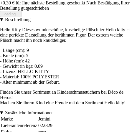
+0,30 €
für Ihre nächste Bestellung geschenkt
Nach Bestätigung Ihrer
Bestellung gutgeschrieben
Loading...
Beschreibung
Hello Kitty Dieses wunderschöne, kuschelige Plüschtier Hello kitty ist
eine perfekte Darstellung der berühmten Figur. Der extrem weiche
Plüsch macht ihn noch knuddeliger.
- Länge (cm): 9
- Breite (cm): 5
- Höhe (cm): 42
- Gewicht (in kg): 0,09
- Lizenz: HELLO KITTY
- Material: 100% POLYESTER
- Alter minimum: ab der Geburt.
Finden Sie unser Sortiment an Kinderschmusetüchern bei Déco de
Héros!
Machen Sie Ihrem Kind eine Freude mit dem Sortiment Hello kitty!
Zusätzliche Informationen
Marke
Jemini
Lieferantenreferenz
022829
Farbe
rosa