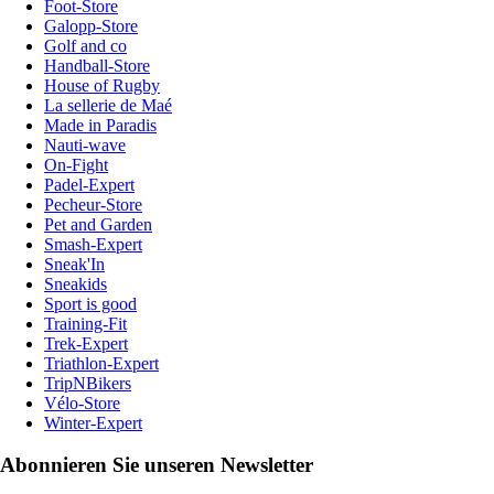
Foot-Store
Galopp-Store
Golf and co
Handball-Store
House of Rugby
La sellerie de Maé
Made in Paradis
Nauti-wave
On-Fight
Padel-Expert
Pecheur-Store
Pet and Garden
Smash-Expert
Sneak'In
Sneakids
Sport is good
Training-Fit
Trek-Expert
Triathlon-Expert
TripNBikers
Vélo-Store
Winter-Expert
Abonnieren Sie unseren Newsletter