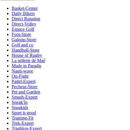
Basket-Center
Daily Bikers
Direct Running
Direct-Volley
Espace Golf
Foot-Store
Galopp-Store
Golf and co
Handball-Store
House of Rugby
La sellerie de Maé
Made in Paradis
Nauti-wave
On-Fight
Padel-Expert
Pecheur-Store
Pet and Garden
Smash-Expert
Sneak'In
Sneakids
Sport is good
Training-Fit
Trek-Expert
Triathlon-Expert