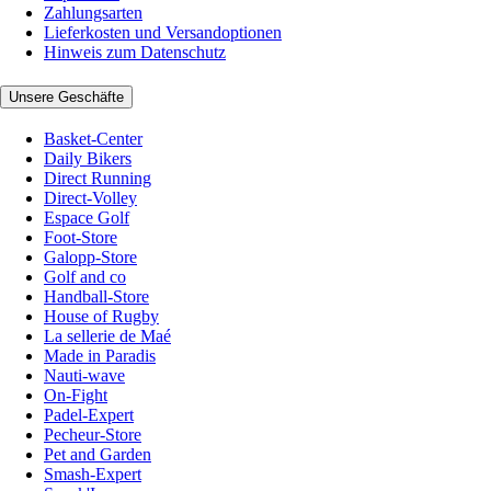
Zahlungsarten
Lieferkosten und Versandoptionen
Hinweis zum Datenschutz
Unsere Geschäfte
Basket-Center
Daily Bikers
Direct Running
Direct-Volley
Espace Golf
Foot-Store
Galopp-Store
Golf and co
Handball-Store
House of Rugby
La sellerie de Maé
Made in Paradis
Nauti-wave
On-Fight
Padel-Expert
Pecheur-Store
Pet and Garden
Smash-Expert