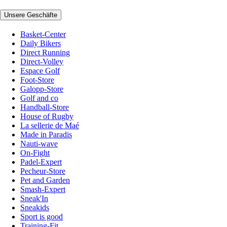
Unsere Geschäfte
Basket-Center
Daily Bikers
Direct Running
Direct-Volley
Espace Golf
Foot-Store
Galopp-Store
Golf and co
Handball-Store
House of Rugby
La sellerie de Maé
Made in Paradis
Nauti-wave
On-Fight
Padel-Expert
Pecheur-Store
Pet and Garden
Smash-Expert
Sneak'In
Sneakids
Sport is good
Training-Fit