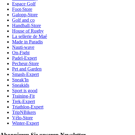
Espace Golf
Foot-Store
Galopp-Store
Golf and co
Handball-Store
House of Rugby
La sellerie de Maé
Made in Paradis
Nauti-wave
On-Fight
Padel-Expert
Pecheur-Store
Pet and Garden
Smash-Expert
Sneak'In
Sneakids
Sport is good
Training-Fit
Trek-Expert
Triathlon-Expert
TripNBikers
Vélo-Store
Winter-Expert
Abonnieren Sie unseren Newsletter