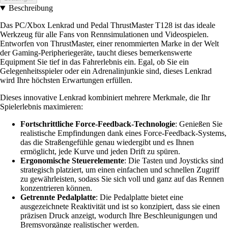
Beschreibung
Das PC/Xbox Lenkrad und Pedal ThrustMaster T128 ist das ideale
Werkzeug für alle Fans von Rennsimulationen und Videospielen.
Entworfen von ThrustMaster, einer renommierten Marke in der Welt
der Gaming-Peripheriegeräte, taucht dieses bemerkenswerte
Equipment Sie tief in das Fahrerlebnis ein. Egal, ob Sie ein
Gelegenheitsspieler oder ein Adrenalinjunkie sind, dieses Lenkrad
wird Ihre höchsten Erwartungen erfüllen.
Dieses innovative Lenkrad kombiniert mehrere Merkmale, die Ihr
Spielerlebnis maximieren:
Fortschrittliche Force-Feedback-Technologie
: Genießen Sie
realistische Empfindungen dank eines Force-Feedback-Systems,
das die Straßengefühle genau wiedergibt und es Ihnen
ermöglicht, jede Kurve und jeden Drift zu spüren.
Ergonomische Steuerelemente
: Die Tasten und Joysticks sind
strategisch platziert, um einen einfachen und schnellen Zugriff
zu gewährleisten, sodass Sie sich voll und ganz auf das Rennen
konzentrieren können.
Getrennte Pedalplatte
: Die Pedalplatte bietet eine
ausgezeichnete Reaktivität und ist so konzipiert, dass sie einen
präzisen Druck anzeigt, wodurch Ihre Beschleunigungen und
Bremsvorgänge realistischer werden.