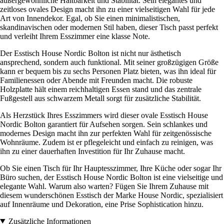
außergewöhnliche Haltbarkeit und Stabilität. Sein elegantes und
zeitloses ovales Design macht ihn zu einer vielseitigen Wahl für jede
Art von Innendekor. Egal, ob Sie einen minimalistischen,
skandinavischen oder modernen Stil haben, dieser Tisch passt perfekt
und verleiht Ihrem Esszimmer eine klasse Note.
Der Esstisch House Nordic Bolton ist nicht nur ästhetisch
ansprechend, sondern auch funktional. Mit seiner großzügigen Größe
kann er bequem bis zu sechs Personen Platz bieten, was ihn ideal für
Familienessen oder Abende mit Freunden macht. Die robuste
Holzplatte hält einem reichhaltigen Essen stand und das zentrale
Fußgestell aus schwarzem Metall sorgt für zusätzliche Stabilität.
Als Herzstück Ihres Esszimmers wird dieser ovale Esstisch House
Nordic Bolton garantiert für Aufsehen sorgen. Sein schlankes und
modernes Design macht ihn zur perfekten Wahl für zeitgenössische
Wohnräume. Zudem ist er pflegeleicht und einfach zu reinigen, was
ihn zu einer dauerhaften Investition für Ihr Zuhause macht.
Ob Sie einen Tisch für Ihr Hauptesszimmer, Ihre Küche oder sogar Ihr
Büro suchen, der Esstisch House Nordic Bolton ist eine vielseitige und
elegante Wahl. Warum also warten? Fügen Sie Ihrem Zuhause mit
diesem wunderschönen Esstisch der Marke House Nordic, spezialisiert
auf Innenräume und Dekoration, eine Prise Sophistication hinzu.
Zusätzliche Informationen