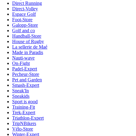
Direct Running
Direct-Volley
Espace Golf
Foot-Store
Galopp-Store
Golf and co
Handball-Store
House of Rugby
La sellerie de Maé
Made in Paradis
Nauti-wave
On-Fight
Padel-Expert
Pecheur-Store
Pet and Garden
Smash-Expert
Sneak'In
Sneakids
Sport is good
Training-Fit
Trek-Expert
Triathlon-Expert
TripNBikers
Vélo-Store
Winter-Expert