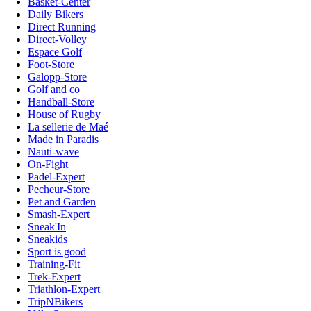
Basket-Center
Daily Bikers
Direct Running
Direct-Volley
Espace Golf
Foot-Store
Galopp-Store
Golf and co
Handball-Store
House of Rugby
La sellerie de Maé
Made in Paradis
Nauti-wave
On-Fight
Padel-Expert
Pecheur-Store
Pet and Garden
Smash-Expert
Sneak'In
Sneakids
Sport is good
Training-Fit
Trek-Expert
Triathlon-Expert
TripNBikers