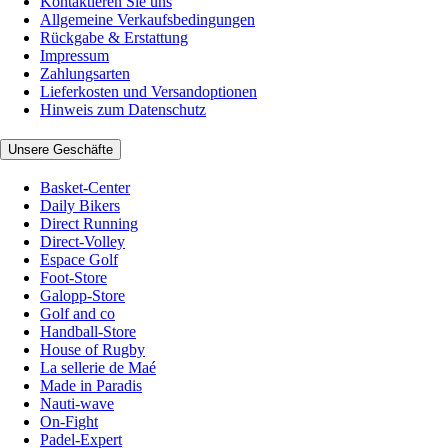
Kontaktieren Sie uns
Allgemeine Verkaufsbedingungen
Rückgabe & Erstattung
Impressum
Zahlungsarten
Lieferkosten und Versandoptionen
Hinweis zum Datenschutz
Unsere Geschäfte
Basket-Center
Daily Bikers
Direct Running
Direct-Volley
Espace Golf
Foot-Store
Galopp-Store
Golf and co
Handball-Store
House of Rugby
La sellerie de Maé
Made in Paradis
Nauti-wave
On-Fight
Padel-Expert