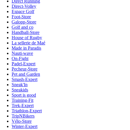
Direct Running
Direct-Volley
Espace Golf
Foot-Store
Galopp-Store
Golf and co
Handball-Store
House of Rugby
La sellerie de Maé
Made in Paradis
Nauti-wave
On-Fight
Padel-Expert
Pecheur-Store
Pet and Garden
Smash-Expert
Sneak'In
Sneakids
Sport is good
Training-Fit
Trek-Expert
Triathlon-Expert
TripNBikers
Vélo-Store
Winter-Expert