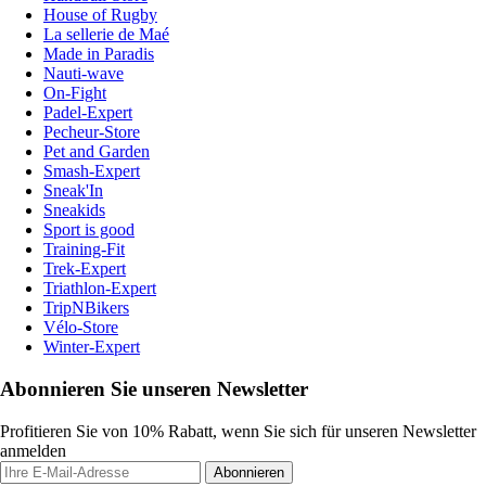
House of Rugby
La sellerie de Maé
Made in Paradis
Nauti-wave
On-Fight
Padel-Expert
Pecheur-Store
Pet and Garden
Smash-Expert
Sneak'In
Sneakids
Sport is good
Training-Fit
Trek-Expert
Triathlon-Expert
TripNBikers
Vélo-Store
Winter-Expert
Abonnieren Sie unseren Newsletter
Profitieren Sie von 10% Rabatt, wenn Sie sich für unseren Newsletter
anmelden
Abonnieren