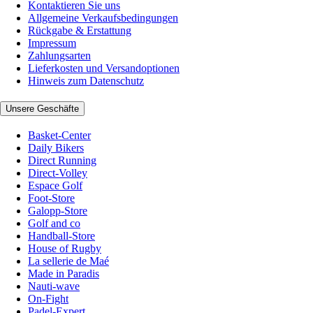
Kontaktieren Sie uns
Allgemeine Verkaufsbedingungen
Rückgabe & Erstattung
Impressum
Zahlungsarten
Lieferkosten und Versandoptionen
Hinweis zum Datenschutz
Unsere Geschäfte
Basket-Center
Daily Bikers
Direct Running
Direct-Volley
Espace Golf
Foot-Store
Galopp-Store
Golf and co
Handball-Store
House of Rugby
La sellerie de Maé
Made in Paradis
Nauti-wave
On-Fight
Padel-Expert