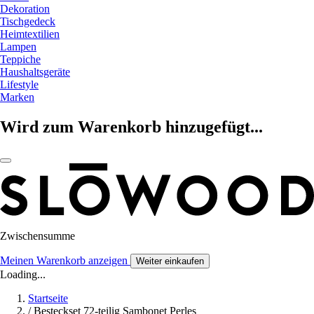
Dekoration
Tischgedeck
Heimtextilien
Lampen
Teppiche
Haushaltsgeräte
Lifestyle
Marken
Wird zum Warenkorb hinzugefügt...
Zwischensumme
Meinen Warenkorb anzeigen
Weiter einkaufen
Loading...
Startseite
/
Besteckset 72-teilig Sambonet Perles