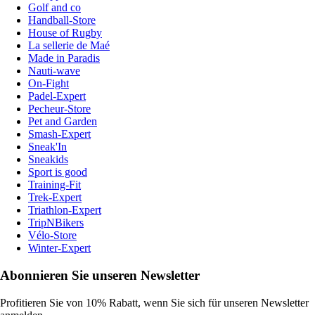
Golf and co
Handball-Store
House of Rugby
La sellerie de Maé
Made in Paradis
Nauti-wave
On-Fight
Padel-Expert
Pecheur-Store
Pet and Garden
Smash-Expert
Sneak'In
Sneakids
Sport is good
Training-Fit
Trek-Expert
Triathlon-Expert
TripNBikers
Vélo-Store
Winter-Expert
Abonnieren Sie unseren Newsletter
Profitieren Sie von 10% Rabatt, wenn Sie sich für unseren Newsletter