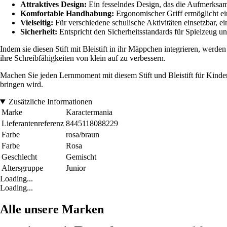
Attraktives Design:
Ein fesselndes Design, das die Aufmerksamk
Komfortable Handhabung:
Ergonomischer Griff ermöglicht e
Vielseitig:
Für verschiedene schulische Aktivitäten einsetzbar, e
Sicherheit:
Entspricht den Sicherheitsstandards für Spielzeug und
Indem sie diesen Stift mit Bleistift in ihr Mäppchen integrieren, werden
ihre Schreibfähigkeiten von klein auf zu verbessern.
Machen Sie jeden Lernmoment mit diesem Stift und Bleistift für Kind
bringen wird.
Zusätzliche Informationen
Marke
Karactermania
Lieferantenreferenz
8445118088229
Farbe
rosa/braun
Farbe
Rosa
Geschlecht
Gemischt
Altersgruppe
Junior
Loading...
Loading...
Alle unsere Marken