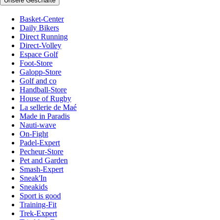
Unsere Geschäfte
Basket-Center
Daily Bikers
Direct Running
Direct-Volley
Espace Golf
Foot-Store
Galopp-Store
Golf and co
Handball-Store
House of Rugby
La sellerie de Maé
Made in Paradis
Nauti-wave
On-Fight
Padel-Expert
Pecheur-Store
Pet and Garden
Smash-Expert
Sneak'In
Sneakids
Sport is good
Training-Fit
Trek-Expert