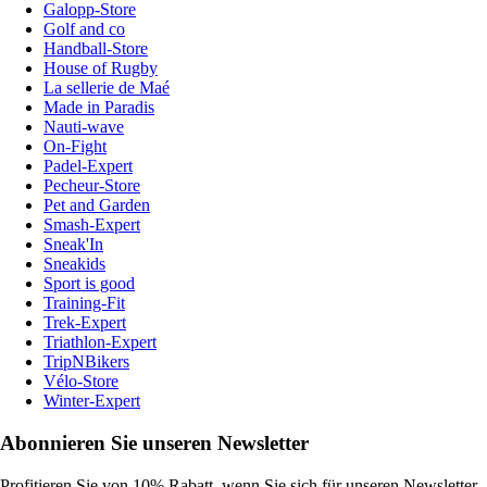
Galopp-Store
Golf and co
Handball-Store
House of Rugby
La sellerie de Maé
Made in Paradis
Nauti-wave
On-Fight
Padel-Expert
Pecheur-Store
Pet and Garden
Smash-Expert
Sneak'In
Sneakids
Sport is good
Training-Fit
Trek-Expert
Triathlon-Expert
TripNBikers
Vélo-Store
Winter-Expert
Abonnieren Sie unseren Newsletter
Profitieren Sie von 10% Rabatt, wenn Sie sich für unseren Newsletter