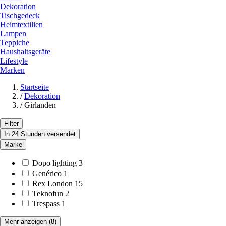
Dekoration
Tischgedeck
Heimtextilien
Lampen
Teppiche
Haushaltsgeräte
Lifestyle
Marken
Startseite
/
Dekoration
/
Girlanden
Filter
In 24 Stunden versendet
Marke
Dopo lighting
3
Genérico
1
Rex London
15
Teknofun
2
Trespass
1
Mehr anzeigen
(8)