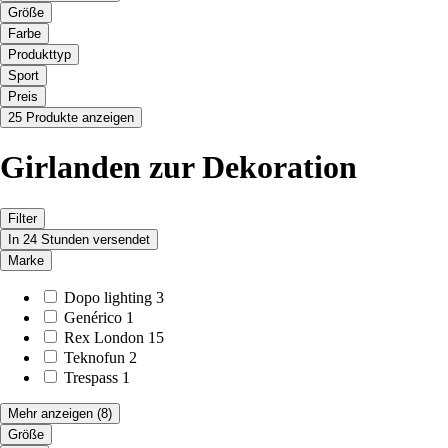
Größe
Farbe
Produkttyp
Sport
Preis
25 Produkte anzeigen
Girlanden zur Dekoration
Filter
In 24 Stunden versendet
Marke
Dopo lighting
3
Genérico
1
Rex London
15
Teknofun
2
Trespass
1
Mehr anzeigen
(8)
Größe