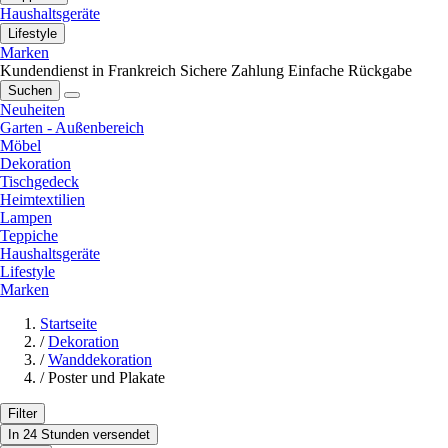
Haushaltsgeräte
Lifestyle
Marken
Kundendienst in Frankreich
Sichere Zahlung
Einfache Rückgabe
Suchen
Neuheiten
Garten - Außenbereich
Möbel
Dekoration
Tischgedeck
Heimtextilien
Lampen
Teppiche
Haushaltsgeräte
Lifestyle
Marken
Startseite
/
Dekoration
/
Wanddekoration
/
Poster und Plakate
Filter
In 24 Stunden versendet