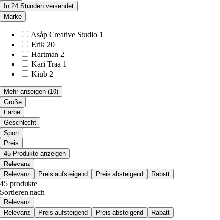
In 24 Stunden versendet
Marke
Asåp Creative Studio
1
Erik
20
Hartman
2
Kari Traa
1
Kiub
2
Mehr anzeigen
(10)
Größe
Farbe
Geschlecht
Sport
Preis
45 Produkte anzeigen
Relevanz
Relevanz
Preis aufsteigend
Preis absteigend
Rabatt
45 produkte
Sortieren nach
Relevanz
Relevanz
Preis aufsteigend
Preis absteigend
Rabatt