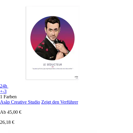
24h
+-3
1 Farben
Asåp Creative Studio
Zeigt den Verführer
Ab
45,00 €
26,18 €