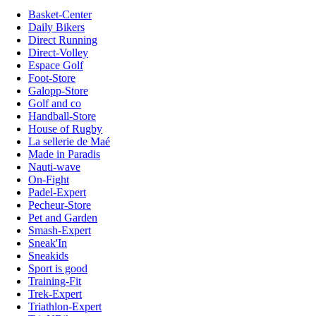
Basket-Center
Daily Bikers
Direct Running
Direct-Volley
Espace Golf
Foot-Store
Galopp-Store
Golf and co
Handball-Store
House of Rugby
La sellerie de Maé
Made in Paradis
Nauti-wave
On-Fight
Padel-Expert
Pecheur-Store
Pet and Garden
Smash-Expert
Sneak'In
Sneakids
Sport is good
Training-Fit
Trek-Expert
Triathlon-Expert