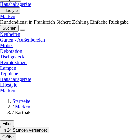
Haushaltsgeräte
Lifestyle
Marken
Kundendienst in Frankreich
Sichere Zahlung
Einfache Rückgabe
Suchen
Neuheiten
Garten - Außenbereich
Möbel
Dekoration
Tischgedeck
Heimtextilien
Lampen
Teppiche
Haushaltsgeräte
Lifestyle
Marken
Startseite
/
Marken
/
Eastpak
Filter
In 24 Stunden versendet
Größe