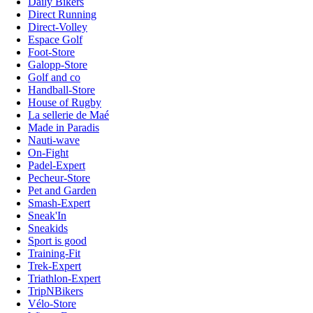
Daily Bikers
Direct Running
Direct-Volley
Espace Golf
Foot-Store
Galopp-Store
Golf and co
Handball-Store
House of Rugby
La sellerie de Maé
Made in Paradis
Nauti-wave
On-Fight
Padel-Expert
Pecheur-Store
Pet and Garden
Smash-Expert
Sneak'In
Sneakids
Sport is good
Training-Fit
Trek-Expert
Triathlon-Expert
TripNBikers
Vélo-Store