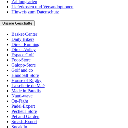
Zahlungsarten
Lieferkosten und Versandoptionen
Hinweis zum Datenschutz
Unsere Geschäfte
Basket-Center
Daily Bikers
Direct Running
Direct-Volley
Espace Golf
Foot-Store
Galopp-Store
Golf and co
Handball-Store
House of Rugby
La sellerie de Maé
Made in Paradis
Nauti-wave
On-Fight
Padel-Expert
Pecheur-Store
Pet and Garden
Smash-Expert
Sneak'In