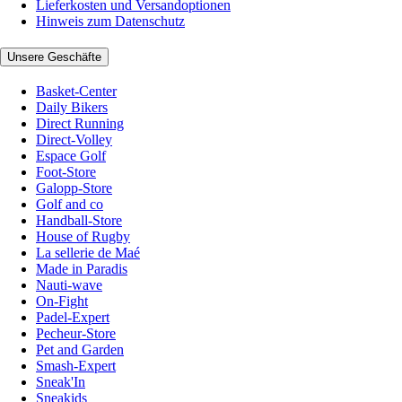
Lieferkosten und Versandoptionen
Hinweis zum Datenschutz
Unsere Geschäfte
Basket-Center
Daily Bikers
Direct Running
Direct-Volley
Espace Golf
Foot-Store
Galopp-Store
Golf and co
Handball-Store
House of Rugby
La sellerie de Maé
Made in Paradis
Nauti-wave
On-Fight
Padel-Expert
Pecheur-Store
Pet and Garden
Smash-Expert
Sneak'In
Sneakids