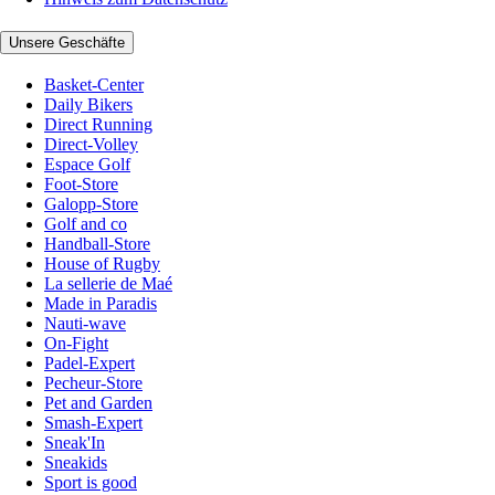
Unsere Geschäfte
Basket-Center
Daily Bikers
Direct Running
Direct-Volley
Espace Golf
Foot-Store
Galopp-Store
Golf and co
Handball-Store
House of Rugby
La sellerie de Maé
Made in Paradis
Nauti-wave
On-Fight
Padel-Expert
Pecheur-Store
Pet and Garden
Smash-Expert
Sneak'In
Sneakids
Sport is good