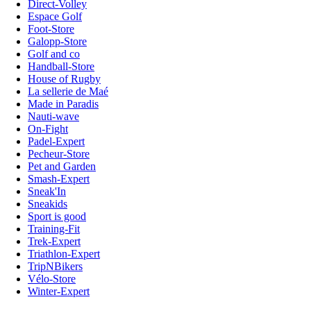
Direct-Volley
Espace Golf
Foot-Store
Galopp-Store
Golf and co
Handball-Store
House of Rugby
La sellerie de Maé
Made in Paradis
Nauti-wave
On-Fight
Padel-Expert
Pecheur-Store
Pet and Garden
Smash-Expert
Sneak'In
Sneakids
Sport is good
Training-Fit
Trek-Expert
Triathlon-Expert
TripNBikers
Vélo-Store
Winter-Expert