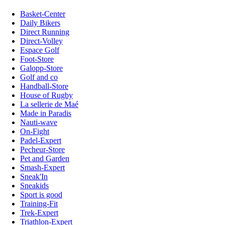
Basket-Center
Daily Bikers
Direct Running
Direct-Volley
Espace Golf
Foot-Store
Galopp-Store
Golf and co
Handball-Store
House of Rugby
La sellerie de Maé
Made in Paradis
Nauti-wave
On-Fight
Padel-Expert
Pecheur-Store
Pet and Garden
Smash-Expert
Sneak'In
Sneakids
Sport is good
Training-Fit
Trek-Expert
Triathlon-Expert