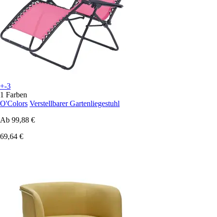
+-3
1 Farben
O'Colors
Verstellbarer Gartenliegestuhl
Ab
99,88 €
69,64 €