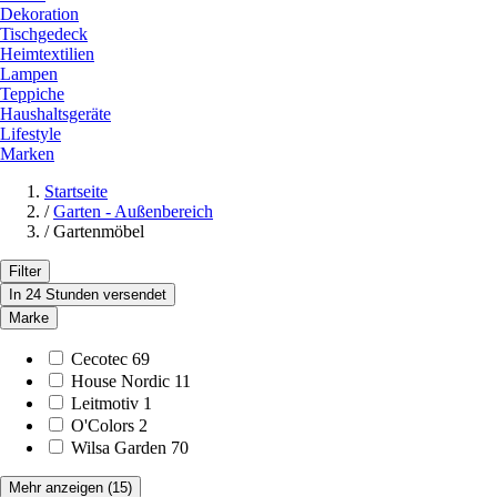
Dekoration
Tischgedeck
Heimtextilien
Lampen
Teppiche
Haushaltsgeräte
Lifestyle
Marken
Startseite
/
Garten - Außenbereich
/
Gartenmöbel
Filter
In 24 Stunden versendet
Marke
Cecotec
69
House Nordic
11
Leitmotiv
1
O'Colors
2
Wilsa Garden
70
Mehr anzeigen
(15)