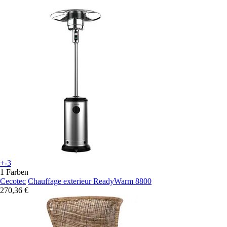
+-3
1 Farben
Cecotec
Chauffage exterieur ReadyWarm 8800
270,36 €