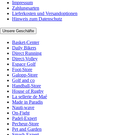
Impressum
Zahlungsarten
Lieferkosten und Versandoptionen
Hinweis zum Datenschutz
Unsere Geschäfte
Basket-Center
Daily Bikers
Direct Running
Direct-Volley
Espace Golf
Foot-Store
Galopp-Store
Golf and co
Handball-Store
House of Rugby
La sellerie de Maé
Made in Paradis
Nauti-wave
On-Fight
Padel-Expert
Pecheur-Store
Pet and Garden
Smash-Expert