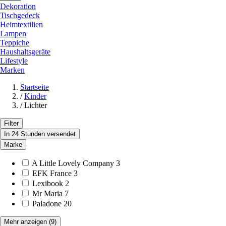
Dekoration
Tischgedeck
Heimtextilien
Lampen
Teppiche
Haushaltsgeräte
Lifestyle
Marken
Startseite
/
Kinder
/
Lichter
Filter
In 24 Stunden versendet
Marke
A Little Lovely Company
3
EFK France
3
Lexibook
2
Mr Maria
7
Paladone
20
Mehr anzeigen
(9)