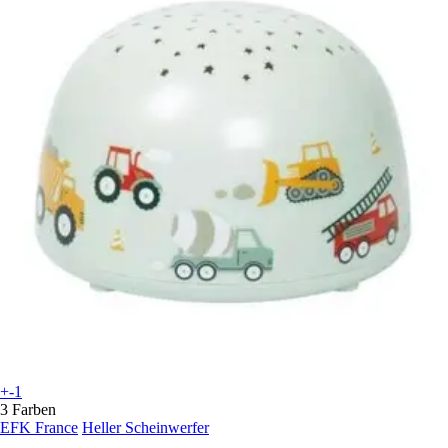
+-1
3 Farben
EFK France
Heller Scheinwerfer