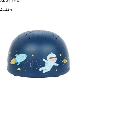
Ab
24,99 €
21,22 €