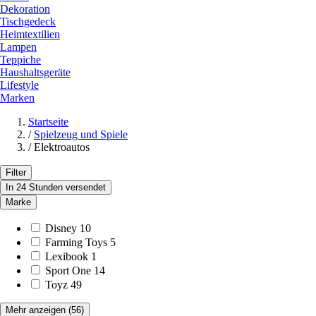
Dekoration
Tischgedeck
Heimtextilien
Lampen
Teppiche
Haushaltsgeräte
Lifestyle
Marken
Startseite
/
Spielzeug und Spiele
/
Elektroautos
Filter
In 24 Stunden versendet
Marke
Disney
10
Farming Toys
5
Lexibook
1
Sport One
14
Toyz
49
Mehr anzeigen
(56)