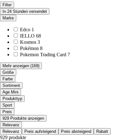
Filter
In 24 Stunden versendet
Marke
Edco
1
IELLO
68
Kosmos
3
Pokémon
8
Pokemon Trading Card
7
Mehr anzeigen
(169)
Größe
Farbe
Sortiment
Age Mini
Produkttyp
Sport
Preis
929 Produkte anzeigen
Relevanz
Relevanz
Preis aufsteigend
Preis absteigend
Rabatt
929 produkte