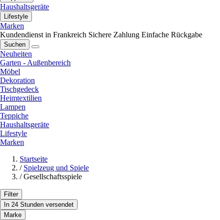
Haushaltsgeräte
Lifestyle
Marken
Kundendienst in Frankreich
Sichere Zahlung
Einfache Rückgabe
Suchen
Neuheiten
Garten - Außenbereich
Möbel
Dekoration
Tischgedeck
Heimtextilien
Lampen
Teppiche
Haushaltsgeräte
Lifestyle
Marken
Startseite
/
Spielzeug und Spiele
/
Gesellschaftsspiele
Filter
In 24 Stunden versendet
Marke