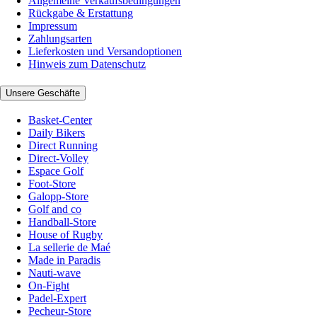
Allgemeine Verkaufsbedingungen
Rückgabe & Erstattung
Impressum
Zahlungsarten
Lieferkosten und Versandoptionen
Hinweis zum Datenschutz
Unsere Geschäfte
Basket-Center
Daily Bikers
Direct Running
Direct-Volley
Espace Golf
Foot-Store
Galopp-Store
Golf and co
Handball-Store
House of Rugby
La sellerie de Maé
Made in Paradis
Nauti-wave
On-Fight
Padel-Expert
Pecheur-Store