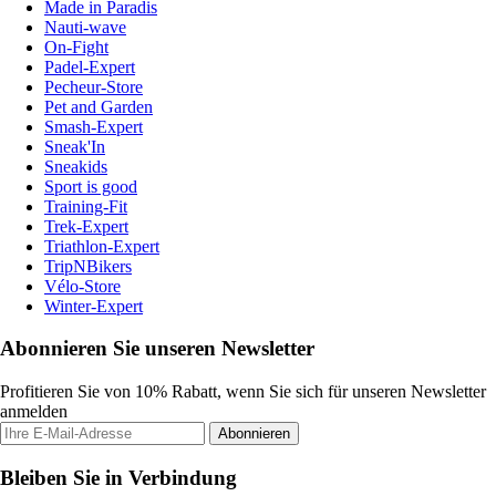
Made in Paradis
Nauti-wave
On-Fight
Padel-Expert
Pecheur-Store
Pet and Garden
Smash-Expert
Sneak'In
Sneakids
Sport is good
Training-Fit
Trek-Expert
Triathlon-Expert
TripNBikers
Vélo-Store
Winter-Expert
Abonnieren Sie unseren Newsletter
Profitieren Sie von 10% Rabatt, wenn Sie sich für unseren Newsletter
anmelden
Abonnieren
Bleiben Sie in Verbindung