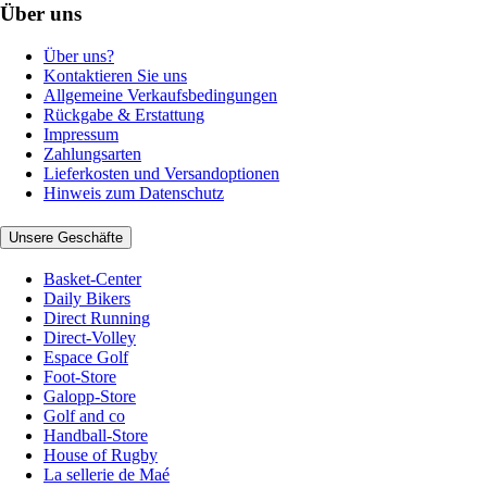
Über uns
Über uns?
Kontaktieren Sie uns
Allgemeine Verkaufsbedingungen
Rückgabe & Erstattung
Impressum
Zahlungsarten
Lieferkosten und Versandoptionen
Hinweis zum Datenschutz
Unsere Geschäfte
Basket-Center
Daily Bikers
Direct Running
Direct-Volley
Espace Golf
Foot-Store
Galopp-Store
Golf and co
Handball-Store
House of Rugby
La sellerie de Maé