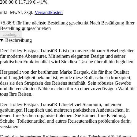
200,00 €
117,19 €
-41%
inkl. MwSt. zzgl.
Versandkosten
+5,86 €
für Ihre nächste Bestellung geschenkt
Nach Bestätigung Ihrer
Bestellung gutgeschrieben
Loading...
Beschreibung
Der Trolley Eastpak Transit'R L ist ein unverzichtbarer Reisebegleiter
für moderne Abenteurer. Mit seinem eleganten Design und seiner
praktischen Funktionalität wird Sie diese Tasche überall hin begleiten.
Hergestellt von der berühmten Marke Eastpak, die für ihre Qualität
und Langlebigkeit bekannt ist, wurde diese Rolltasche so konzipiert,
dass sie den Strapazen des Reisens standhält. Sein robustes Gewebe
und die verstärkten Nähte machen ihn zu einer zuverlässigen Wahl für
tous Ihre Reisen.
Der Trolley Eastpak Transit'R L bietet viel Stauraum, mit einem
geräumigen Hauptfach und mehreren praktischen Außentaschen, in
denen Ihre Sachen organisiert bleiben. Sie können Ihre Kleidung,
Schuhe, Toilettenartikel und autres Reiseutensilien problemlos darin
verstauen.
Dank des integrierten Rollensystems und des Teleskopgriffs können