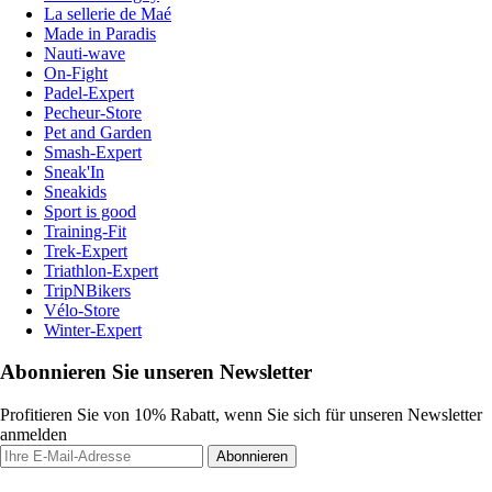
La sellerie de Maé
Made in Paradis
Nauti-wave
On-Fight
Padel-Expert
Pecheur-Store
Pet and Garden
Smash-Expert
Sneak'In
Sneakids
Sport is good
Training-Fit
Trek-Expert
Triathlon-Expert
TripNBikers
Vélo-Store
Winter-Expert
Abonnieren Sie unseren Newsletter
Profitieren Sie von 10% Rabatt, wenn Sie sich für unseren Newsletter
anmelden
Abonnieren