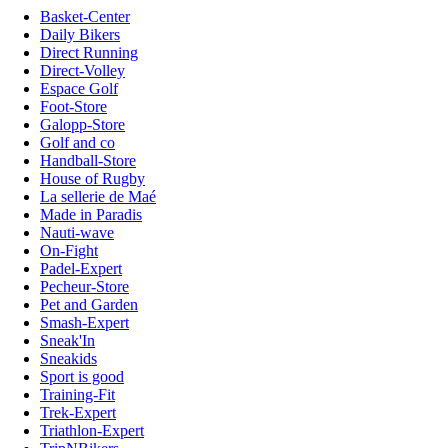
Basket-Center
Daily Bikers
Direct Running
Direct-Volley
Espace Golf
Foot-Store
Galopp-Store
Golf and co
Handball-Store
House of Rugby
La sellerie de Maé
Made in Paradis
Nauti-wave
On-Fight
Padel-Expert
Pecheur-Store
Pet and Garden
Smash-Expert
Sneak'In
Sneakids
Sport is good
Training-Fit
Trek-Expert
Triathlon-Expert