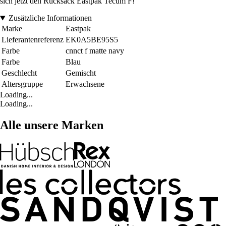
sich jetzt den Rucksack Eastpak Tecum F!
Zusätzliche Informationen
Marke
Eastpak
Lieferantenreferenz
EK0A5BE95S5
Farbe
cnnct f matte navy
Farbe
Blau
Geschlecht
Gemischt
Altersgruppe
Erwachsene
Loading...
Loading...
Alle unsere Marken