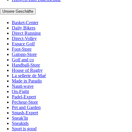
Unsere Geschäfte
Basket-Center
Daily Bikers
Direct Running
Direct-Volley
Espace Golf
Foot-Store
Galopp-Store
Golf and co
Handball-Store
House of Rugby
La sellerie de Maé
Made in Paradis
Nauti-wave
On-Fight
Padel-Expert
Pecheur-Store
Pet and Garden
Smash-Expert
Sneak'In
Sneakids
Sport is good